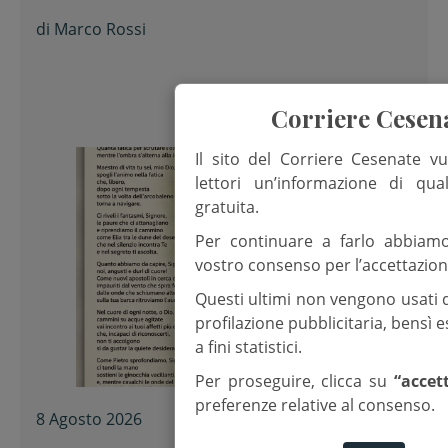
di
Marco Rossi
Corriere Cesen
Il sito del Corriere Cesenate vu
lettori un’informazione di qua
gratuita.
Per continuare a farlo abbiam
vostro consenso per l’accettazion
Questi ultimi non vengono usati 
profilazione pubblicitaria, bensì
a fini statistici.
Per proseguire, clicca su
“accet
preferenze relative al consenso.
8 Agosto 2026