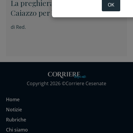
La preghiera dell’arcivescovo
OK
Caiazzo per la XIX domenica del
Tempo ordinario
di
Red.
Copyright 2026 ©Corriere Cesenate
Home
Notizie
Rubriche
Chi siamo