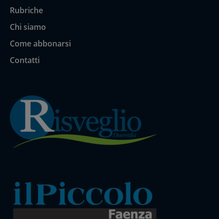
Rubriche
Chi siamo
Come abbonarsi
Contatti