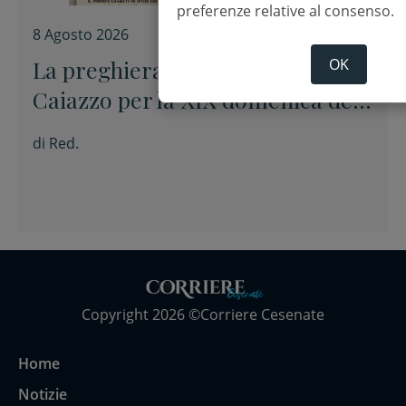
preferenze relative al consenso.
8 Agosto 2026
OK
La preghiera dell’arcivescovo
Caiazzo per la XIX domenica del
Tempo ordinario
di
Red.
Copyright 2026 ©Corriere Cesenate
Home
Notizie