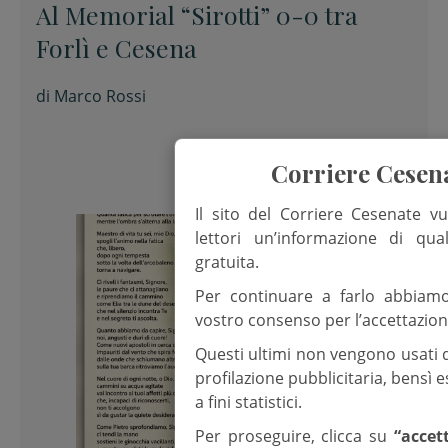
Al Memorial “Sirotti” 0-0 tra
Forlì e Cesena
di
Marco Rossi
Corriere Cesen
Il sito del Corriere Cesenate vu
lettori un’informazione di qua
gratuita.
Per continuare a farlo abbiam
vostro consenso per l’accettazion
Questi ultimi non vengono usati 
profilazione pubblicitaria, bensì
a fini statistici.
Per proseguire, clicca su
“accet