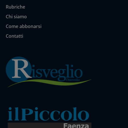
Rubriche
Chi siamo
Come abbonarsi
Contatti