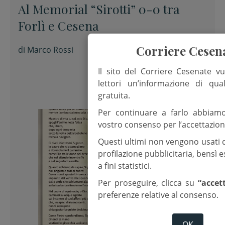
Al Memorial “Sirotti” 0-0 tra
Forlì e Cesena
Corriere Cesen
di
Marco Rossi
Il sito del Corriere Cesenate vu
lettori un’informazione di qua
gratuita.
Per continuare a farlo abbiam
vostro consenso per l’accettazion
Questi ultimi non vengono usati 
profilazione pubblicitaria, bensì
a fini statistici.
Per proseguire, clicca su
“accet
preferenze relative al consenso.
OK