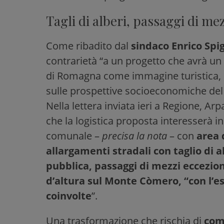
Tagli di alberi, passaggi di me
Come ribadito dal
sindaco Enrico Spi
contrarietà “a un progetto che avrà un
di Romagna come immagine turistica, 
sulle prospettive socioeconomiche del 
Nella lettera inviata ieri a Regione, A
che la logistica proposta interesserà i
comunale –
precisa la nota
– con
area 
allargamenti stradali con taglio di a
pubblica, passaggi di mezzi ecceziona
d’altura sul Monte Còmero, “con l’es
coinvolte
”.
Una trasformazione che rischia di
com