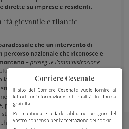
te dirette su imprese e residenti.
lità giovanile e rilancio
paradossale che un intervento di
n percorso nazionale che riconosce e
o montano
–
prosegue l’amministrazione
ultimi anni, tramite le politiche
Corriere Cesenate
talia ha scelto di puntare su turismo
rilancio socioeconomico delle zone di
Il sito del Corriere Cesenate vuole fornire ai
e di cantieri industriali invasivi nelle
lettori un’informazione di qualità in forma
gratuita.
 parchi naturali e siti SIC appare in
strategico che lo stesso Stato sta
Per continuare a farlo abbiamo bisogno del
vostro consenso per l’accettazione dei cookie.
 che questa Amministrazione ritiene