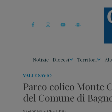
Skip
to
content
Notizie
Diocesi
Territori
Att
Apri
Apri
Menu
Menu
VALLE SAVIO
Parco eolico Monte C
del Comune di Bagn
9 Gennaio 2026 - 13:20