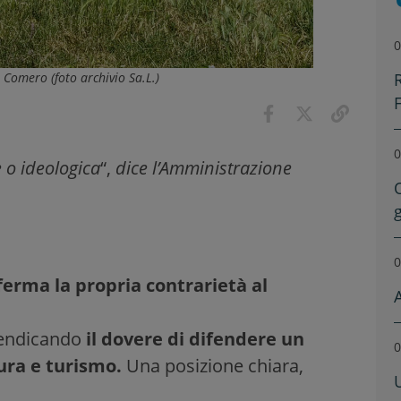
0
Comero (foto archivio Sa.L.)
0
 o ideologica
“,
dice l’Amministrazione
0
rma la propria contrarietà al
vendicando
il dovere di difendere un
0
tura e turismo.
Una posizione chiara,