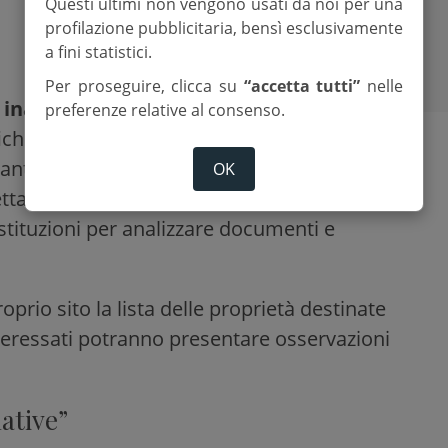
Questi ultimi non vengono usati da noi per una
profilazione pubblicitaria, bensì esclusivamente
a fini statistici.
Per proseguire, clicca su
“accetta tutti”
nelle
 inaccettabile nella gestione del
preferenze relative al consenso.
che e atti arrivano a ridosso delle festività,
anto già accaduto in pieno agosto. Una
OK
tta, appare come un “mal celato” tentativo
e istituzioni per analizzare documenti e
prio sito la lista delle proprietà destinate
nteressati potranno presentare osservazioni
native”