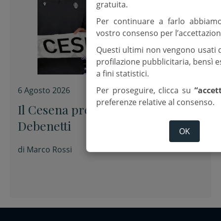
gratuita.
Per continuare a farlo abbiam
vostro consenso per l’accettazion
Questi ultimi non vengono usati 
profilazione pubblicitaria, bensì
a fini statistici.
Per proseguire, clicca su
“accet
6 Agosto 2026
preferenze relative al consenso.
Il Cesena presenta Alessandro
Debenetti
OK
di
Marco Rossi