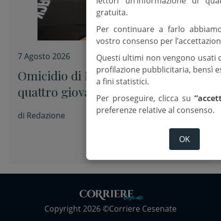
lettori un’informazione di qua
gratuita.
Per continuare a farlo abbiam
vostro consenso per l’accettazion
7 Agosto 2026
Questi ultimi non vengono usati 
profilazione pubblicitaria, bensì
Omicidio di Pinarella, fermati
a fini statistici.
quattro giovani per la morte di
Per proseguire, clicca su
“accet
Nicola Musiani
preferenze relative al consenso.
di
Redazione
OK
Copyright 2026 ©Corriere Cesenate