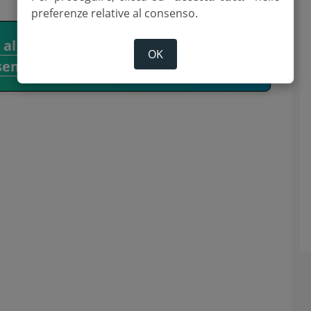
preferenze relative al consenso.
i al canale WhatsApp del Corriere
OK
senate.