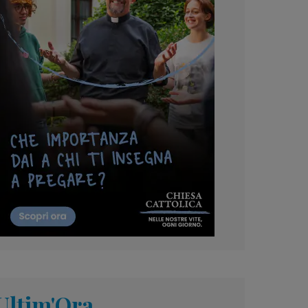
Ultim'Ora