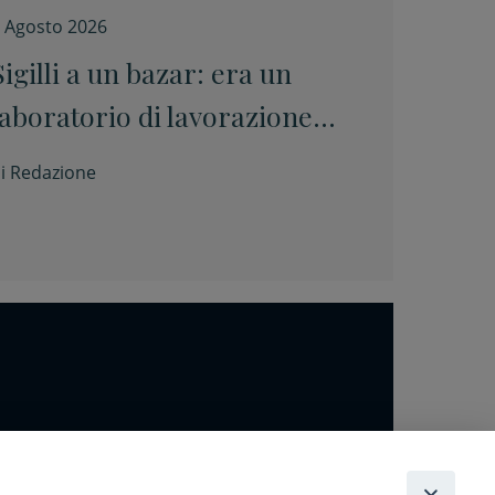
 Agosto 2026
Sigilli a un bazar: era un
laboratorio di lavorazione
carni abusivo
i
Redazione