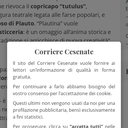
e rievoca il
copricapo “tutulus”
,
ura teatrale legata alle farse popolari, e
oso di Plauto
. “Plautina” vuole
0
sticceria
: è un omaggio all’anima storica e
adizione si arricchisce di nuova creatività”.
Corriere Cesenate
Il sito del Corriere Cesenate vuole fornire ai
pazione di molti cittadini e delle autorità
lettori un’informazione di qualità in forma
gratuita.
don Rudy Tonelli
. Fra i presenti il sindaco
 Mercato Saraceno
Monica Rossi
.
Per continuare a farlo abbiamo bisogno del
vostro consenso per l’accettazione dei cookie.
– è pronta ad accogliere cittadini e
Questi ultimi non vengono usati da noi per una
a nel mondo della pasticceria dove ogni
profilazione pubblicitaria, bensì esclusivamente
a fini statistici.
traverso sapori tradizionali reinterpretati
Per proseguire, clicca su
“accetta tutti”
nelle