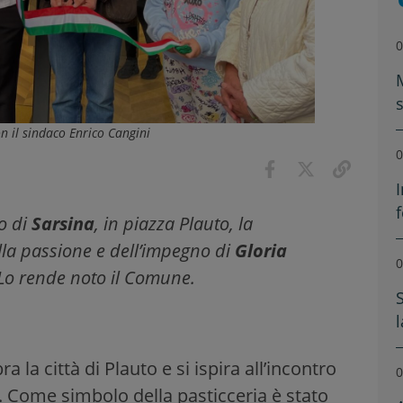
0
on il sindaco Enrico Cangini
0
f
co di
Sarsina
, in piazza Plauto, la
ella passione e dell’impegno di
Gloria
0
. Lo rende noto il Comune.
S
a la città di Plauto e si ispira all’incontro
0
no. Come simbolo della pasticceria è stato