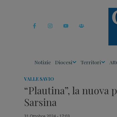
Skip
to
content
Notizie
Diocesi
Territori
Att
Apri
Apri
Menu
Menu
VALLE SAVIO
“Plautina”, la nuova p
Sarsina
31 Ottobre 2024 - 17:03