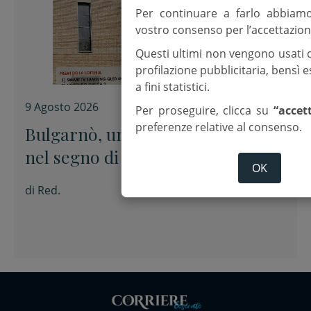
Per continuare a farlo abbiam
vostro consenso per l’accettazion
Questi ultimi non vengono usati 
profilazione pubblicitaria, bensì
a fini statistici.
9 Agosto 2026
Per proseguire, clicca su
“accet
preferenze relative al consenso.
Bulgarnò, una settimana di festa
nel segno di Maria Assunta
OK
di
Red.