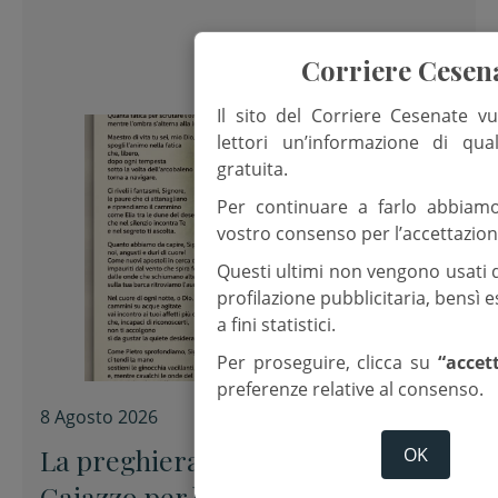
Corriere Cesen
Il sito del Corriere Cesenate vu
lettori un’informazione di qua
gratuita.
Per continuare a farlo abbiam
vostro consenso per l’accettazion
Questi ultimi non vengono usati 
profilazione pubblicitaria, bensì
a fini statistici.
Per proseguire, clicca su
“accet
preferenze relative al consenso.
8 Agosto 2026
La preghiera dell’arcivescovo
OK
Caiazzo per la XIX domenica del