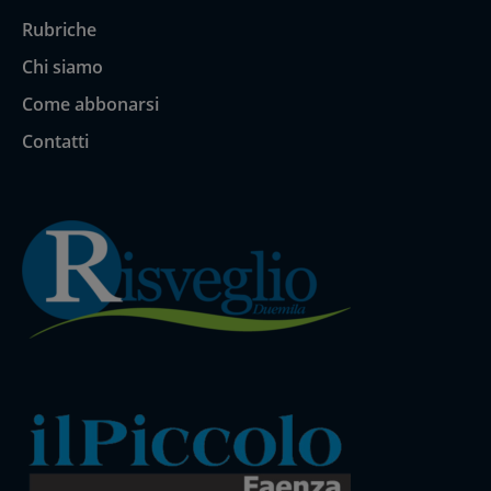
Rubriche
Chi siamo
Come abbonarsi
Contatti