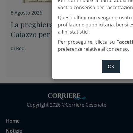
Per continuare a farlo abbiam
vostro consenso per l’accettazion
8 Agosto 2026
Questi ultimi non vengono usati 
La preghiera dell’arcivescovo
profilazione pubblicitaria, bensì
a fini statistici.
Caiazzo per la XIX domenica del
Per proseguire, clicca su
“accet
Tempo ordinario
di
Red.
preferenze relative al consenso.
OK
Copyright 2026 ©Corriere Cesenate
Home
Notizie