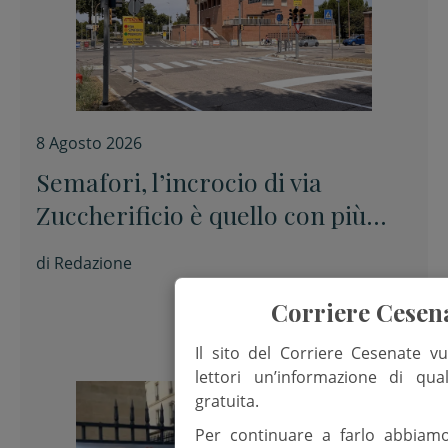
8 Agosto 2026
Semafori, l’incrocio di via
Zuccherificio è quello con più
sanzioni per il passaggio con il
di
Redazione
rosso
Corriere Cesen
Il sito del Corriere Cesenate vu
lettori un’informazione di qua
gratuita.
Per continuare a farlo abbiam