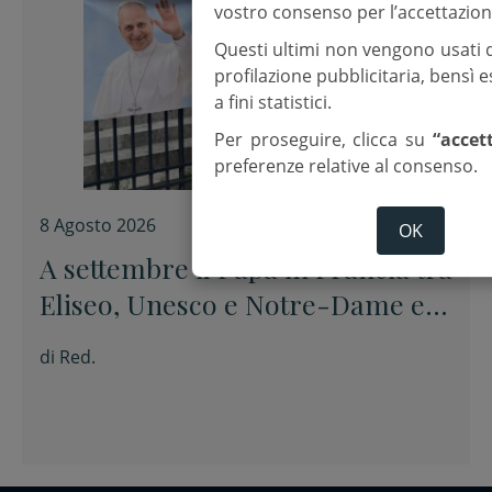
vostro consenso per l’accettazion
Questi ultimi non vengono usati 
profilazione pubblicitaria, bensì
a fini statistici.
Per proseguire, clicca su
“accet
preferenze relative al consenso.
8 Agosto 2026
OK
A settembre il Papa in Francia tra
Eliseo, Unesco e Notre-Dame e
poi a Lourdes
di
Red.