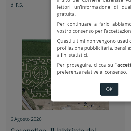
Conservatorio
di
F.S.
lettori un’informazione di qua
gratuita.
Per continuare a farlo abbiam
vostro consenso per l’accettazion
Questi ultimi non vengono usati 
profilazione pubblicitaria, bensì
a fini statistici.
Per proseguire, clicca su
“accet
preferenze relative al consenso.
OK
6 Agosto 2026
Cesenatico. Il labirinto del