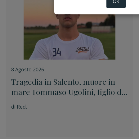
OK
8 Agosto 2026
Tragedia in Salento, muore in
mare Tommaso Ugolini, figlio del
primario di Chirurgia e nipote
di
Red.
della consigliera regionale