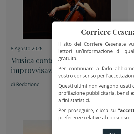
Corriere Cesen
Il sito del Corriere Cesenate vu
8 Agosto 2026
lettori un’informazione di qua
gratuita.
Musica contemporanea e
improvvisazione alla Fondazione
Per continuare a farlo abbiam
vostro consenso per l’accettazion
Tito Balestra di Longiano
di
Redazione
Questi ultimi non vengono usati 
profilazione pubblicitaria, bensì
a fini statistici.
Per proseguire, clicca su
“accet
preferenze relative al consenso.