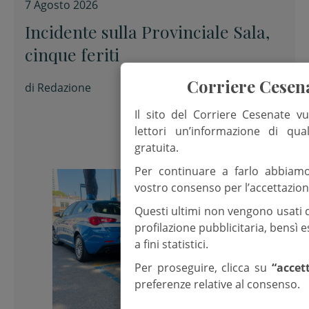
7 Agosto 2026
Incidente sulla Provinciale Sala,
cinque feriti
Corriere Cesen
di
Redazione
Il sito del Corriere Cesenate vu
lettori un’informazione di qua
gratuita.
Per continuare a farlo abbiam
vostro consenso per l’accettazion
Questi ultimi non vengono usati 
profilazione pubblicitaria, bensì
a fini statistici.
Per proseguire, clicca su
“accet
preferenze relative al consenso.