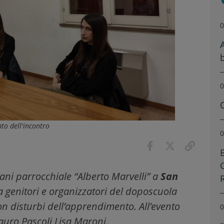
0
0
o dell'incontro
0
vani parrocchiale “Alberto Marvelli” a
San
ra genitori e organizzatori del doposcuola
con disturbi dell’apprendimento. All’evento
0
auro Pascoli Lisa Maroni.