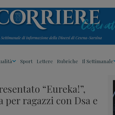
ualità
Sport
Lettere
Rubriche
Il Settimanale
Apri
Menu
resentato “Eureka!”,
 per ragazzi con Dsa e