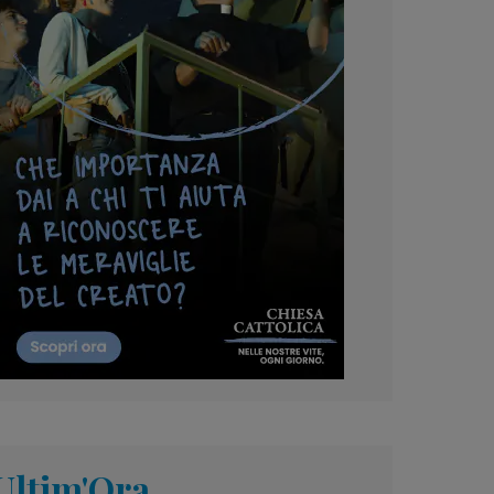
Ultim'Ora