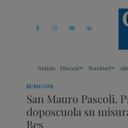
Skip
to
content
Notizie
Diocesi
Territori
Att
Apri
Apri
Menu
Menu
RUBICONE
San Mauro Pascoli. P
doposcuola su misura
Bes