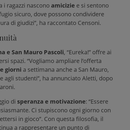
Tra i ragazzi nascono
amicizie
e si sentono
ifugio sicuro, dove possono condividere
aura di giudizi”, ha raccontato Censoni.
inuità
a e San Mauro Pascoli
, “Eureka!” offre ai
versi spazi. “Vogliamo ampliare l’offerta
e giorni
a settimana anche a San Mauro,
 agli studenti”, ha annunciato Aletti, dopo
aroni.
ggio di
speranza e motivazione
: “Essere
usiasmante. Ci stupiscono ogni giorno con
ttersi in gioco”. Con questa filosofia, il
tinua a rappresentare un punto di