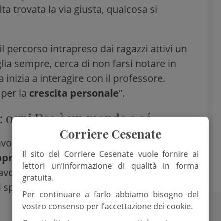
 trovata la via giusta, qualcosa si
 percorso intrapreso dai ragazzi attivi un
lia sempre, cerca di non farsi notare in
inizia a interagire con il professore.
per la
crescita personale
”.
: ogni Dsa è un mondo a sé
Corriere Cesenate
avoro svolto da “Eureka!” è l’attenzione alla
Il sito del Corriere Cesenate vuole fornire ai
apprendimento
. “Ogni Dsa è un mondo a
lettori un’informazione di qualità in forma
 lavoriamo anche sull’autoconoscenza,
gratuita.
sperimentato il senso di gratificazione di
Per continuare a farlo abbiamo bisogno del
vostro consenso per l’accettazione dei cookie.