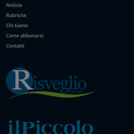
Notizie
Rubriche
Chi siamo
Come abbonarsi
Contatti