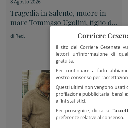
8 Agosto 2026
Tragedia in Salento, muore in
mare Tommaso Ugolini, figlio del
primario di Chirurgia e nipote
Corriere Cesen
di
Red.
della consigliera regionale
Il sito del Corriere Cesenate vu
lettori un’informazione di qua
gratuita.
Per continuare a farlo abbiam
vostro consenso per l’accettazion
Questi ultimi non vengono usati 
profilazione pubblicitaria, bensì
a fini statistici.
Per proseguire, clicca su
“accet
preferenze relative al consenso.