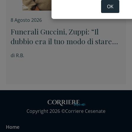
OK
8 Agosto 2026
Funerali Guccini, Zuppi: “Il
dubbio era il tuo modo di stare
davanti alle cose senza barare”
di
R.B.
Copyright 2026 ©Corriere Cesenate
Home