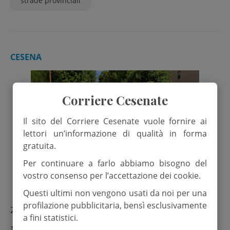
strade provinciali
CESENA
Corriere Cesenate
Il sito del Corriere Cesenate vuole fornire ai
lettori un’informazione di qualità in forma
gratuita.
Per continuare a farlo abbiamo bisogno del
vostro consenso per l’accettazione dei cookie.
Questi ultimi non vengono usati da noi per una
profilazione pubblicitaria, bensì esclusivamente
27 Settembre 2025
a fini statistici.
Nuovi asfalti, modifiche alla viabilità