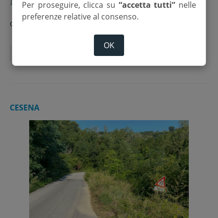
Per proseguire, clicca su
“accetta tutti”
nelle
preferenze relative al consenso.
di
Redazione
OK
Lavori pubblici
strade
viabilità
CESENA