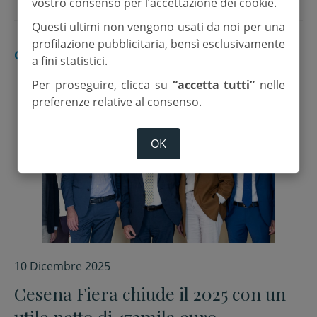
vostro consenso per l’accettazione dei cookie.
Questi ultimi non vengono usati da noi per una
profilazione pubblicitaria, bensì esclusivamente
CESENA
a fini statistici.
Per proseguire, clicca su
“accetta tutti”
nelle
preferenze relative al consenso.
OK
10 Dicembre 2025
Cesena Fiera chiude il 2025 con un
utile netto di 473mila euro