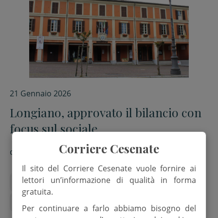
21 Gennaio 2026
Longiano, approvato il bilancio con
focus sul sociale
Corriere Cesenate
di
Redazione
Il sito del Corriere Cesenate vuole fornire ai
lettori un’informazione di qualità in forma
Bilancio
Consiglio comunale
Longiano
gratuita.
politica
Sindaco Mauro Graziano
Per continuare a farlo abbiamo bisogno del