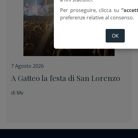
Per proseguire, clicca su
“accet
preferenze relative al consenso.
OK
7 Agosto 2026
A Gatteo la festa di San Lorenzo
di
Mv