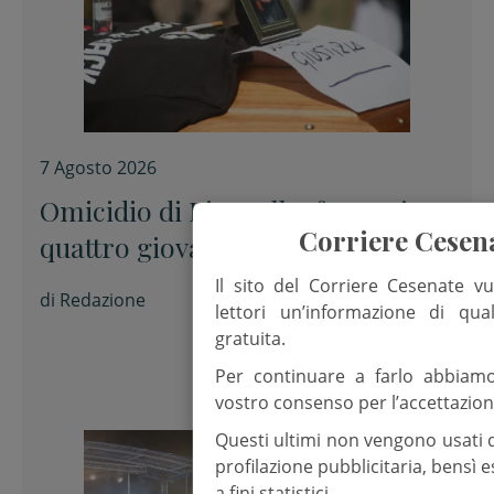
7 Agosto 2026
Omicidio di Pinarella, fermati
Corriere Cesen
quattro giovani per la morte di
Nicola Musiani
Il sito del Corriere Cesenate vu
di
Redazione
lettori un’informazione di qua
gratuita.
Per continuare a farlo abbiam
vostro consenso per l’accettazion
Questi ultimi non vengono usati 
profilazione pubblicitaria, bensì
a fini statistici.