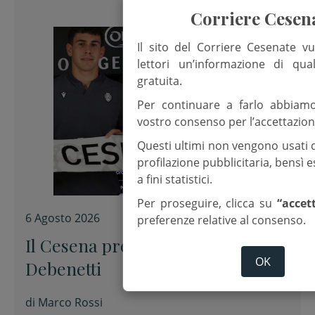
Corriere Cesen
Il sito del Corriere Cesenate vu
lettori un’informazione di qua
gratuita.
Per continuare a farlo abbiam
vostro consenso per l’accettazion
Questi ultimi non vengono usati 
profilazione pubblicitaria, bensì
a fini statistici.
Per proseguire, clicca su
“accet
6 Agosto 2026
preferenze relative al consenso.
Il Cesena presenta Alessandro
OK
Debenetti
di
Marco Rossi