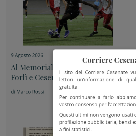
9 Agosto 2026
Corriere Cesen
Al Memorial “Sirotti” 0-0 tra
Il sito del Corriere Cesenate vu
Forlì e Cesena
lettori un’informazione di qua
gratuita.
di
Marco Rossi
Per continuare a farlo abbiam
vostro consenso per l’accettazion
Questi ultimi non vengono usati 
profilazione pubblicitaria, bensì
a fini statistici.