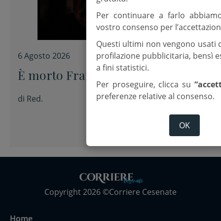
Per continuare a farlo abbiam
vostro consenso per l’accettazion
Questi ultimi non vengono usati 
profilazione pubblicitaria, bensì
6 Agosto 2026
a fini statistici.
È morto Francesco Guccini
Per proseguire, clicca su
“accet
preferenze relative al consenso.
di
Red.
OK
Copyright 2026 ©Corriere Cesenate
Home