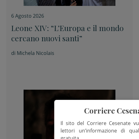
6 Agosto 2026
Leone XIV: “L’Europa e il mondo
cercano nuovi santi”
di
Michela Nicolais
Corriere Cesen
Il sito del Corriere Cesenate vu
lettori un’informazione di qua
gratuita.