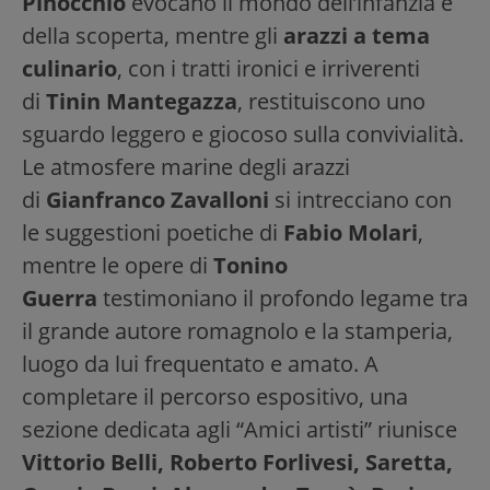
Pinocchio
evocano il mondo dell’infanzia e
della scoperta, mentre gli
arazzi a tema
culinario
, con i tratti ironici e irriverenti
di
Tinin Mantegazza
, restituiscono uno
sguardo leggero e giocoso sulla convivialità.
Le atmosfere marine degli arazzi
di
Gianfranco Zavalloni
si intrecciano con
le suggestioni poetiche di
Fabio Molari
,
mentre le opere di
Tonino
Guerra
testimoniano il profondo legame tra
il grande autore romagnolo e la stamperia,
luogo da lui frequentato e amato. A
completare il percorso espositivo, una
sezione dedicata agli “Amici artisti” riunisce
Vittorio Belli, Roberto Forlivesi, Saretta,