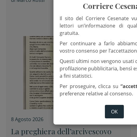
di
Marco Rossi
Corriere Cesen
Il sito del Corriere Cesenate vu
lettori un’informazione di qua
gratuita.
Per continuare a farlo abbiam
vostro consenso per l’accettazion
Questi ultimi non vengono usati 
profilazione pubblicitaria, bensì
a fini statistici.
Per proseguire, clicca su
“accet
preferenze relative al consenso.
OK
8 Agosto 2026
La preghiera dell’arcivescovo