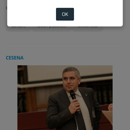
di
Redazione
OK
abitare
lavori pubblicli
Università
CESENA