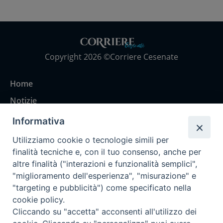
Copyright 2026 ©Corriere Cesenate
Home
Notizie
Rubriche
Informativa
Chi siamo
Utilizziamo cookie o tecnologie simili per
Come abbonarsi
finalità tecniche e, con il tuo consenso, anche per
altre finalità ("interazioni e funzionalità semplici",
Contatti
"miglioramento dell'esperienza", "misurazione" e
"targeting e pubblicità") come specificato nella
cookie policy.
Cliccando su "accetta" acconsenti all'utilizzo dei