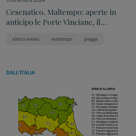
9 Dicembre 2024
Cesenatico. Maltempo: aperte in
anticipo le Porte Vinciane, il
Pisciatello a 40 centimetri
allerta meteo
maltempo
piogge
dall’esondazione
DALL'ITALIA