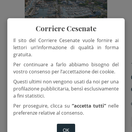
Corriere Cesenate
Il sito del Corriere Cesenate vuole fornire ai
lettori un’informazione di qualità in forma
gratuita.
15 Gennaio 2026
Per continuare a farlo abbiamo bisogno del
vostro consenso per l’accettazione dei cookie.
Cesenatico, anagrafe: i single
Questi ultimi non vengono usati da noi per una
sono oltre il 40 per cento
profilazione pubblicitaria, bensì esclusivamente
a fini statistici.
di
Red.
Per proseguire, clicca su
“accetta tutti”
nelle
preferenze relative al consenso.
anagrafe
cesenatico
OK