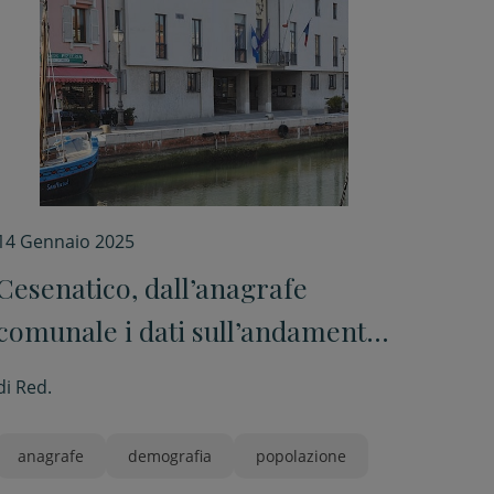
14 Gennaio 2025
Cesenatico, dall’anagrafe
comunale i dati sull’andamento
demografico
di
Red.
anagrafe
demografia
popolazione