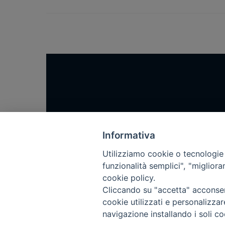
Home
Notizie
Informativa
Rubriche
Utilizziamo cookie o tecnologie s
funzionalità semplici", "miglior
Chi siamo
cookie policy.
Come abbonarsi
Cliccando su "accetta" acconsent
Contatti
cookie utilizzati e personalizza
navigazione installando i soli co