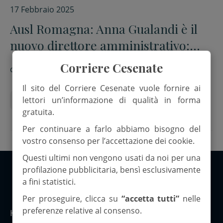
17 Febbraio 2025
Ausl Romagna: Anna Gualandi è il
nuovo direttore amministrativo:
“Valorizzazione del personale e
Corriere Cesenate
di
Red.
digitalizzazione le priorità”
Il sito del Corriere Cesenate vuole fornire ai
lettori un’informazione di qualità in forma
Anna Gualandi
Ausl Romagna
gratuita.
Per continuare a farlo abbiamo bisogno del
vostro consenso per l’accettazione dei cookie.
Questi ultimi non vengono usati da noi per una
profilazione pubblicitaria, bensì esclusivamente
a fini statistici.
Copyright 2026 ©Corriere Cesenate
Per proseguire, clicca su
“accetta tutti”
nelle
preferenze relative al consenso.
Home