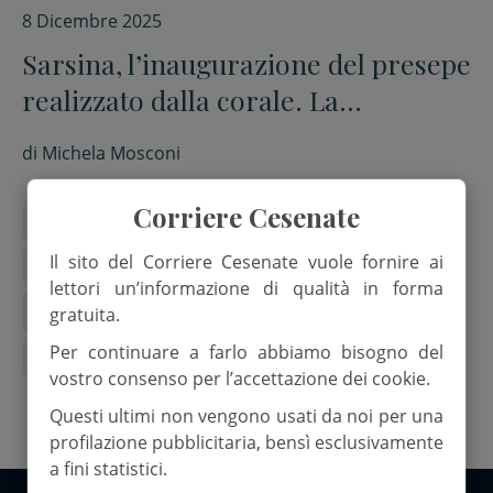
8 Dicembre 2025
Sarsina, l’inaugurazione del presepe
realizzato dalla corale. La
benedizione del vescovo
di
Michela Mosconi
Corriere Cesenate
antonio crociani
Il sito del Corriere Cesenate vuole fornire ai
arcivescovo antonio giuseppe caiazzo
lettori un’informazione di qualità in forma
bcc di sarsina
don rudy tonelli
gratuita.
Per continuare a farlo abbiamo bisogno del
mauro fabbretti
Sarsina
vostro consenso per l’accettazione dei cookie.
Questi ultimi non vengono usati da noi per una
profilazione pubblicitaria, bensì esclusivamente
a fini statistici.