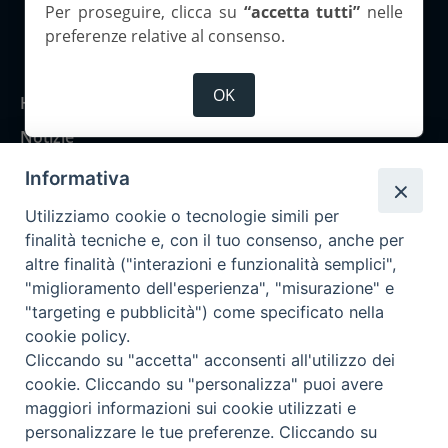
Per proseguire, clicca su
“accetta tutti”
nelle
preferenze relative al consenso.
Copyright 2026 ©Corriere Cesenate
OK
Home
Notizie
Rubriche
Informativa
Chi siamo
Utilizziamo cookie o tecnologie simili per
Come abbonarsi
finalità tecniche e, con il tuo consenso, anche per
altre finalità ("interazioni e funzionalità semplici",
Contatti
"miglioramento dell'esperienza", "misurazione" e
"targeting e pubblicità") come specificato nella
cookie policy.
Cliccando su "accetta" acconsenti all'utilizzo dei
cookie. Cliccando su "personalizza" puoi avere
maggiori informazioni sui cookie utilizzati e
personalizzare le tue preferenze. Cliccando su