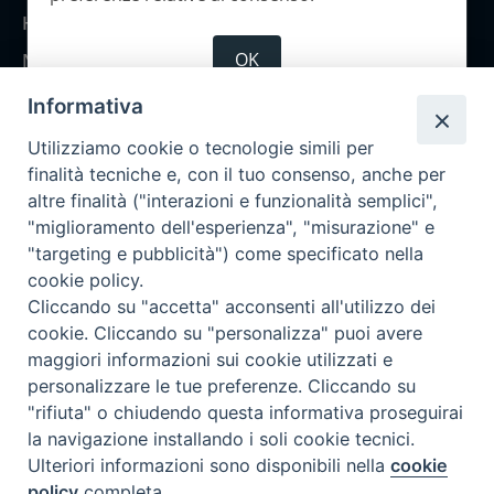
Home
OK
Notizie
Rubriche
Informativa
Chi siamo
Utilizziamo cookie o tecnologie simili per
Come abbonarsi
finalità tecniche e, con il tuo consenso, anche per
altre finalità ("interazioni e funzionalità semplici",
Contatti
"miglioramento dell'esperienza", "misurazione" e
"targeting e pubblicità") come specificato nella
cookie policy.
Cliccando su "accetta" acconsenti all'utilizzo dei
cookie. Cliccando su "personalizza" puoi avere
maggiori informazioni sui cookie utilizzati e
personalizzare le tue preferenze. Cliccando su
"rifiuta" o chiudendo questa informativa proseguirai
la navigazione installando i soli cookie tecnici.
Ulteriori informazioni sono disponibili nella
cookie
policy
completa.