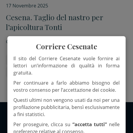
17 Novembre 2025
Cesena. Taglio del nastro per
l’apicoltura Tonti
di
Red.
Corriere Cesenate
Il sito del Corriere Cesenate vuole fornire ai
apicoltura Tonti
cesena
gattolino
lettori un’informazione di qualità in forma
Inaugurazione
gratuita.
Per continuare a farlo abbiamo bisogno del
vostro consenso per l’accettazione dei cookie.
Questi ultimi non vengono usati da noi per una
profilazione pubblicitaria, bensì esclusivamente
a fini statistici.
Copyright 2026 ©Corriere Cesenate
Per proseguire, clicca su
“accetta tutti”
nelle
preferenze relative al consenso.