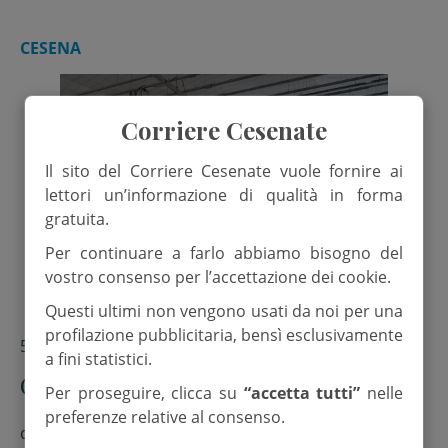
CESENA
Corriere Cesenate
Il sito del Corriere Cesenate vuole fornire ai
lettori un’informazione di qualità in forma
gratuita.
Per continuare a farlo abbiamo bisogno del
vostro consenso per l’accettazione dei cookie.
Questi ultimi non vengono usati da noi per una
profilazione pubblicitaria, bensì esclusivamente
5 Maggio 2025
a fini statistici.
Celebrati i 65 anni di Apofruit
Per proseguire, clicca su
“accetta tutti”
nelle
preferenze relative al consenso.
di
MiB