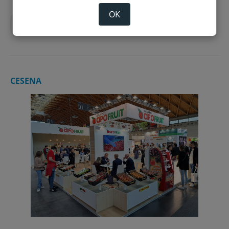
OK
Agricoltura
Apofruit
economia
CESENA