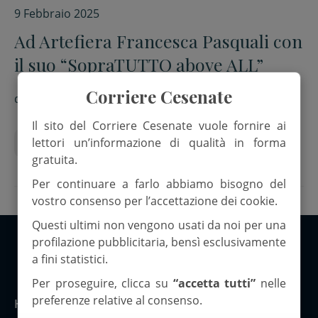
9 Febbraio 2025
Ad Artefiera Francesca Pasquali con
il suo “SopraTUTTO above ALL”
Corriere Cesenate
di
Barbara Baronio
Il sito del Corriere Cesenate vuole fornire ai
lettori un’informazione di qualità in forma
artefiera bologna
Francesca Pasquali
gratuita.
Per continuare a farlo abbiamo bisogno del
vostro consenso per l’accettazione dei cookie.
Questi ultimi non vengono usati da noi per una
profilazione pubblicitaria, bensì esclusivamente
a fini statistici.
Copyright 2026 ©Corriere Cesenate
Per proseguire, clicca su
“accetta tutti”
nelle
preferenze relative al consenso.
Home