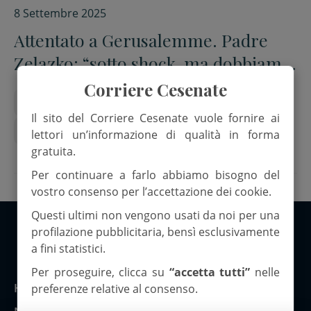
8 Settembre 2025
Attentato a Gerusalemme. Padre
Zelazko: “sotto shock, ma dobbiamo
restare umani”
Corriere Cesenate
Anp
attentato
gerusalemme
Hamas
Il sito del Corriere Cesenate vuole fornire ai
Israele
Padre Zelako
lettori un’informazione di qualità in forma
gratuita.
Per continuare a farlo abbiamo bisogno del
vostro consenso per l’accettazione dei cookie.
Questi ultimi non vengono usati da noi per una
profilazione pubblicitaria, bensì esclusivamente
a fini statistici.
Copyright 2026 ©Corriere Cesenate
Per proseguire, clicca su
“accetta tutti”
nelle
Home
preferenze relative al consenso.