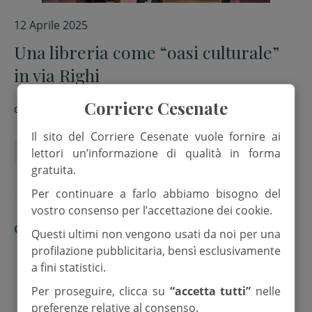
12 Aprile 2025
Una libreria come “oasi culturale”
in via Righi
Corriere Cesenate
di
Francesca Siroli
Il sito del Corriere Cesenate vuole fornire ai
attività commerciali
lettori un’informazione di qualità in forma
gratuita.
Per continuare a farlo abbiamo bisogno del
vostro consenso per l’accettazione dei cookie.
CESENA
Questi ultimi non vengono usati da noi per una
profilazione pubblicitaria, bensì esclusivamente
a fini statistici.
Per proseguire, clicca su
“accetta tutti”
nelle
preferenze relative al consenso.