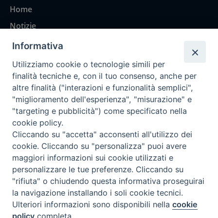
Home
Notizie
Rubriche
Informativa
Chi siamo
Utilizziamo cookie o tecnologie simili per
Come abbonarsi
finalità tecniche e, con il tuo consenso, anche per
altre finalità ("interazioni e funzionalità semplici",
Contatti
"miglioramento dell'esperienza", "misurazione" e
"targeting e pubblicità") come specificato nella
cookie policy.
Cliccando su "accetta" acconsenti all'utilizzo dei
cookie. Cliccando su "personalizza" puoi avere
maggiori informazioni sui cookie utilizzati e
personalizzare le tue preferenze. Cliccando su
"rifiuta" o chiudendo questa informativa proseguirai
la navigazione installando i soli cookie tecnici.
Ulteriori informazioni sono disponibili nella
cookie
policy
completa.