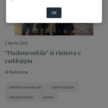
OK
2 Aprile 2025
“Piadamendola” si rinnova e
raddoppia
di
Redazione
attività commerciali
Centro storico
Inaugurazione
Lavoro