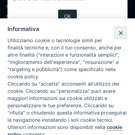
Home
OK
Notizie
Rubriche
Informativa
Chi siamo
Utilizziamo cookie o tecnologie simili per
Come abbonarsi
finalità tecniche e, con il tuo consenso, anche per
altre finalità ("interazioni e funzionalità semplici",
Contatti
"miglioramento dell'esperienza", "misurazione" e
"targeting e pubblicità") come specificato nella
cookie policy.
Cliccando su "accetta" acconsenti all'utilizzo dei
cookie. Cliccando su "personalizza" puoi avere
maggiori informazioni sui cookie utilizzati e
personalizzare le tue preferenze. Cliccando su
"rifiuta" o chiudendo questa informativa proseguirai
la navigazione installando i soli cookie tecnici.
Ulteriori informazioni sono disponibili nella
cookie
policy
completa.