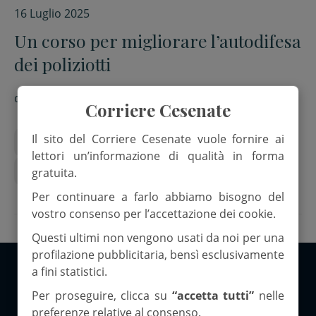
16 Luglio 2025
Un corso per migliorare l’autodifesa
dei poliziotti
di
Rebecca Tontini
Corriere Cesenate
Il sito del Corriere Cesenate vuole fornire ai
Autodifesa
confcommercio cesena
Iscom
lettori un’informazione di qualità in forma
Polizia
Training
gratuita.
Per continuare a farlo abbiamo bisogno del
vostro consenso per l’accettazione dei cookie.
Questi ultimi non vengono usati da noi per una
profilazione pubblicitaria, bensì esclusivamente
a fini statistici.
Copyright 2026 ©Corriere Cesenate
Per proseguire, clicca su
“accetta tutti”
nelle
preferenze relative al consenso.