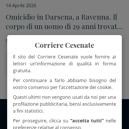
14 Aprile 2026
Omicidio in Darsena, a Ravenna. Il
corpo di un uomo di 29 anni trovato
senza vita
di
Red.
Corriere Cesenate
Il sito del Corriere Cesenate vuole fornire ai
autorità portuale
Carabinieri
darsena
lettori un’informazione di qualità in forma
omicidio
Ravenna
gratuita.
Per continuare a farlo abbiamo bisogno del
vostro consenso per l’accettazione dei cookie.
Questi ultimi non vengono usati da noi per una
profilazione pubblicitaria, bensì esclusivamente
a fini statistici.
Copyright 2026 ©Corriere Cesenate
Per proseguire, clicca su
“accetta tutti”
nelle
preferenze relative al consenso.