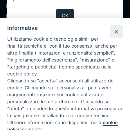
Home
OK
Notizie
Rubriche
Informativa
Chi siamo
Utilizziamo cookie o tecnologie simili per
Come abbonarsi
finalità tecniche e, con il tuo consenso, anche per
altre finalità ("interazioni e funzionalità semplici",
Contatti
"miglioramento dell'esperienza", "misurazione" e
"targeting e pubblicità") come specificato nella
cookie policy.
Cliccando su "accetta" acconsenti all'utilizzo dei
cookie. Cliccando su "personalizza" puoi avere
maggiori informazioni sui cookie utilizzati e
personalizzare le tue preferenze. Cliccando su
"rifiuta" o chiudendo questa informativa proseguirai
la navigazione installando i soli cookie tecnici.
Ulteriori informazioni sono disponibili nella
cookie
policy
completa.