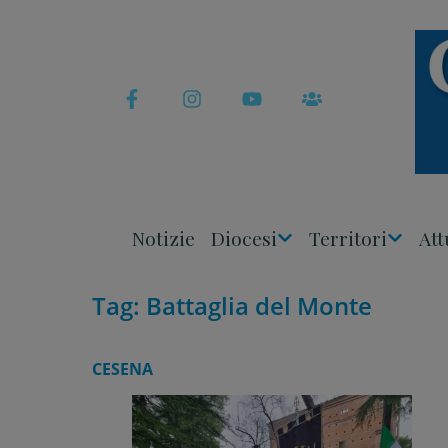
Skip
to
content
Notizie
Diocesi
Territori
Att
Apri
Apri
Menu
Menu
Tag:
Battaglia del Monte
CESENA