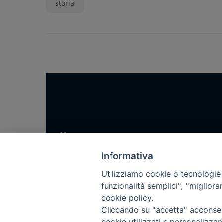
storia
Home
Notizie
Informativa
Rubriche
Utilizziamo cookie o tecnologie s
Chi siamo
funzionalità semplici", "miglior
cookie policy.
Come abbonarsi
Cliccando su "accetta" acconsent
Contatti
cookie utilizzati e personalizza