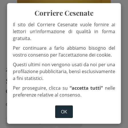
Corriere Cesenate
Il sito del Corriere Cesenate vuole fornire ai
lettori un’informazione di qualità in forma
gratuita.
Per continuare a farlo abbiamo bisogno del
vostro consenso per l’accettazione dei cookie.
Questi ultimi non vengono usati da noi per una
21 Maggio 2025
profilazione pubblicitaria, bensì esclusivamente
a fini statistici.
Sarsina, presentato alla Camera dei
Per proseguire, clicca su
“accetta tutti”
nelle
deputati il nuovo “Plautus Festival”
preferenze relative al consenso.
di
Red.
OK
Camera dei deputati
Cultura