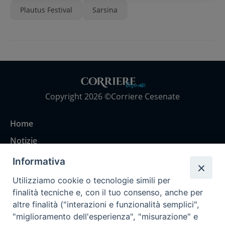
Plautus Festival
Sarsina
Copyright 2026 ©Corriere Cesenate
Home
Notizie
Rubriche
Informativa
Chi siamo
Utilizziamo cookie o tecnologie simili per
Come abbonarsi
finalità tecniche e, con il tuo consenso, anche per
altre finalità ("interazioni e funzionalità semplici",
Contatti
"miglioramento dell'esperienza", "misurazione" e