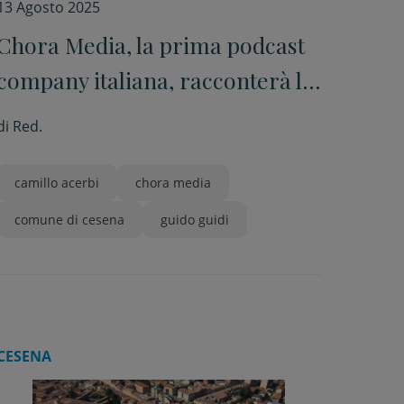
13 Agosto 2025
Chora Media, la prima podcast
company italiana, racconterà la
poetica e l’arte del fotografo
di
Red.
Guido Guidi
camillo acerbi
chora media
comune di cesena
guido guidi
CESENA