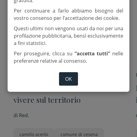
gratuita.
Per continuare a farlo abbiamo bisogno del
vostro consenso per l’accettazione dei cookie.
Questi ultimi non vengono usati da noi per una
profilazione pubblicitaria, bensì esclusivamente
a fini statistici.
Per proseguire, clicca su
“accetta tutti”
nelle
preferenze relative al consenso.
6 Giugno 2025
OK
L’estate in città. Tanti eventi da
vivere sul territorio
di
Red.
camillo acerbi
comune di cesena