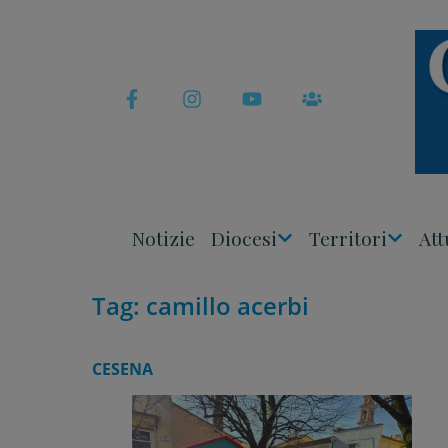
Skip
to
content
Notizie
Diocesi
Territori
Att
Apri
Apri
Menu
Menu
Tag:
camillo acerbi
CESENA