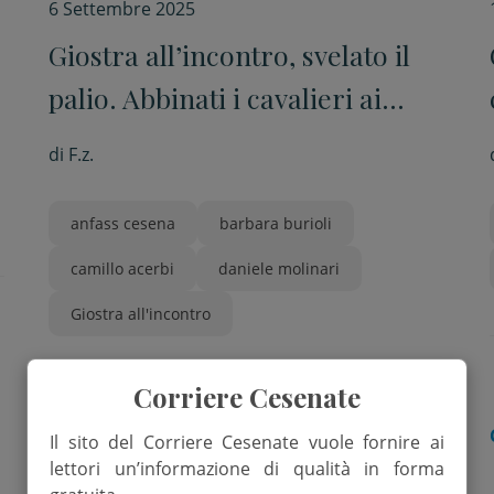
6 Settembre 2025
Giostra all’incontro, svelato il
palio. Abbinati i cavalieri ai
quartieri
di
F.z.
anfass cesena
barbara burioli
camillo acerbi
daniele molinari
Giostra all'incontro
Corriere Cesenate
CESENA
Il sito del Corriere Cesenate vuole fornire ai
lettori un’informazione di qualità in forma