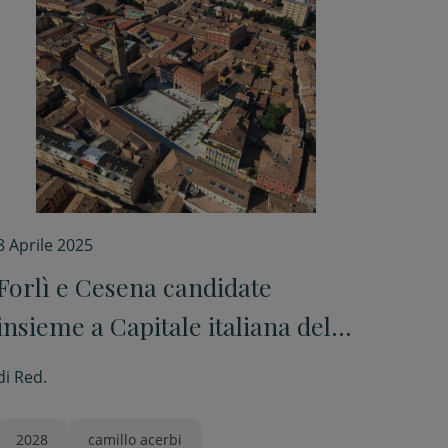
8 Aprile 2025
Forlì e Cesena candidate
insieme a Capitale italiana della
Cultura 2028
di
Red.
2028
camillo acerbi