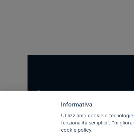
Home
Notizie
Informativa
Rubriche
Utilizziamo cookie o tecnologie s
Chi siamo
funzionalità semplici", "miglior
cookie policy.
Come abbonarsi