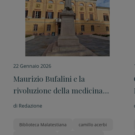
22 Gennaio 2026
Maurizio Bufalini e la
rivoluzione della medicina
moderna: una conferenza in
di
Redazione
Malatestiana
Biblioteca Malatestiana
camillo acerbi