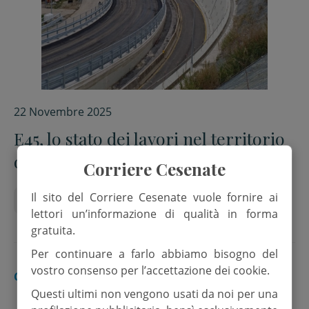
22 Novembre 2025
E45, lo stato dei lavori nel territorio
della Valle del Savio
Corriere Cesenate
Il sito del Corriere Cesenate vuole fornire ai
Anas
Cantieri
E45
lettori un’informazione di qualità in forma
gratuita.
Per continuare a farlo abbiamo bisogno del
vostro consenso per l’accettazione dei cookie.
CESENA
Questi ultimi non vengono usati da noi per una