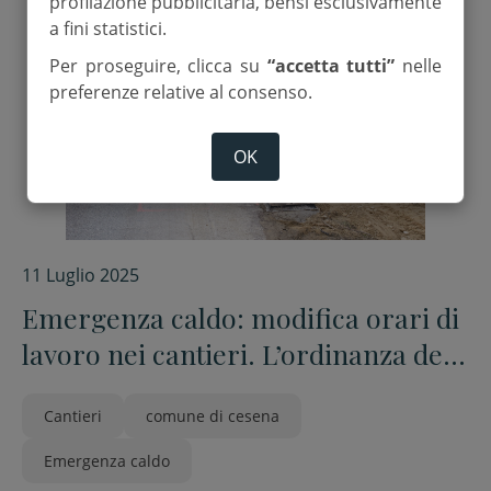
profilazione pubblicitaria, bensì esclusivamente
a fini statistici.
Per proseguire, clicca su
“accetta tutti”
nelle
preferenze relative al consenso.
OK
11 Luglio 2025
Emergenza caldo: modifica orari di
lavoro nei cantieri. L’ordinanza del
Comune di Cesena
Cantieri
comune di cesena
Emergenza caldo