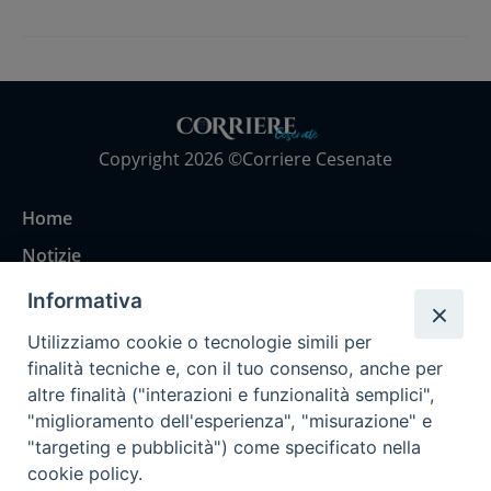
Copyright 2026 ©Corriere Cesenate
Home
Notizie
Rubriche
Informativa
Chi siamo
Utilizziamo cookie o tecnologie simili per
Come abbonarsi
finalità tecniche e, con il tuo consenso, anche per
altre finalità ("interazioni e funzionalità semplici",
Contatti
"miglioramento dell'esperienza", "misurazione" e
"targeting e pubblicità") come specificato nella
cookie policy.