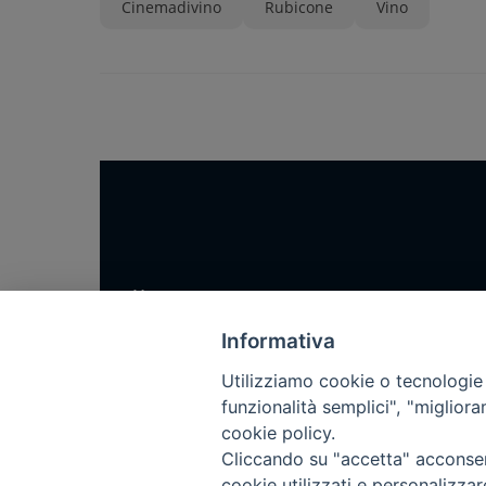
Cinemadivino
Rubicone
Vino
Home
Notizie
Informativa
Rubriche
Utilizziamo cookie o tecnologie s
Chi siamo
funzionalità semplici", "miglior
cookie policy.
Come abbonarsi
Cliccando su "accetta" acconsent
Contatti
cookie utilizzati e personalizza