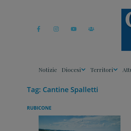
Skip
to
content
Notizie
Diocesi
Territori
Att
Apri
Apri
Menu
Menu
Tag:
Cantine Spalletti
RUBICONE