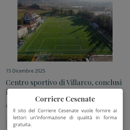
15 Dicembre 2025
Centro sportivo di Villarco, conclusi
i lavori di rifacimento del campo da
Corriere Cesenate
calcio
di
Redazione
Il sito del Corriere Cesenate vuole fornire ai
lettori un’informazione di qualità in forma
calcio
Centro sportivo villarco
Sport
gratuita.