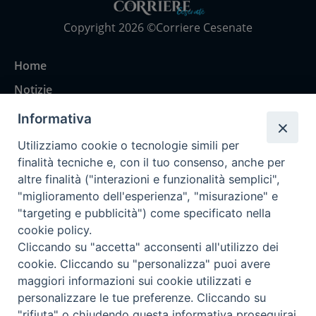
Copyright 2026 ©Corriere Cesenate
Home
Notizie
Rubriche
Informativa
Chi siamo
Utilizziamo cookie o tecnologie simili per
Come abbonarsi
finalità tecniche e, con il tuo consenso, anche per
altre finalità ("interazioni e funzionalità semplici",
Contatti
"miglioramento dell'esperienza", "misurazione" e
"targeting e pubblicità") come specificato nella
cookie policy.
Cliccando su "accetta" acconsenti all'utilizzo dei
cookie. Cliccando su "personalizza" puoi avere
maggiori informazioni sui cookie utilizzati e
personalizzare le tue preferenze. Cliccando su
"rifiuta" o chiudendo questa informativa proseguirai