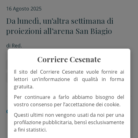
16 Agosto 2025
Da lunedì, un’altra settimana di
proiezioni all’arena San Biagio
di
Red.
Corriere Cesenate
Arena San Biagio Cesena
Cinema all'aperto
Il sito del Corriere Cesenate vuole fornire ai
Estate
fabio de luigi
lettori un’informazione di qualità in forma
gratuita.
Per continuare a farlo abbiamo bisogno del
vostro consenso per l’accettazione dei cookie.
CESENA
Questi ultimi non vengono usati da noi per una
profilazione pubblicitaria, bensì esclusivamente
a fini statistici.