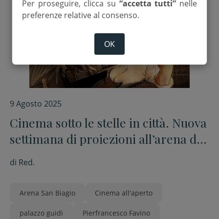
Per proseguire, clicca su
“accetta tutti”
nelle
preferenze relative al consenso.
OK
9 Agosto 2025
Cinema sotto le stelle in città. Nuova
settimana di proiezioni all’arena di
Palazzo Guidi
di
Red.
Arena San Biagio
Cinema all'aperto
palazzo guidi
Pierfrancesco Favino