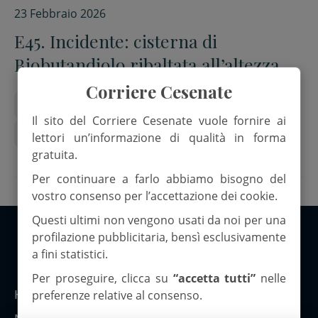
23 Febbraio 2026
E45. Incidente: cisterna di
Biobutandiolo ribaltata all’altezza di
Bora
Corriere Cesenate
Bora
cisterna
E45
Incidente
Il sito del Corriere Cesenate vuole fornire ai
vigili del fuoco
lettori un’informazione di qualità in forma
gratuita.
Per continuare a farlo abbiamo bisogno del
vostro consenso per l’accettazione dei cookie.
Questi ultimi non vengono usati da noi per una
profilazione pubblicitaria, bensì esclusivamente
a fini statistici.
Copyright 2026 ©Corriere Cesenate
Per proseguire, clicca su
“accetta tutti”
nelle
Home
preferenze relative al consenso.