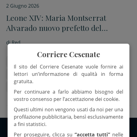
2 Giugno 2026
Leone XIV: Maria Montserrat
Alvarado nuovo prefetto del
Dicastero per la comunicazione
di
Red.
Corriere Cesenate
comunicazione vaticana
Leone XIV
Il sito del Corriere Cesenate vuole fornire ai
lettori un’informazione di qualità in forma
Maria Montserrat Alvarado
Paolo Ruffini
gratuita.
vaticano
Per continuare a farlo abbiamo bisogno del
vostro consenso per l’accettazione dei cookie.
Questi ultimi non vengono usati da noi per una
profilazione pubblicitaria, bensì esclusivamente
a fini statistici.
Per proseguire, clicca su
“accetta tutti”
nelle