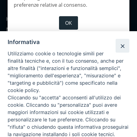
Copyright 2026 ©Corriere Cesenate
preferenze relative al consenso.
Home
OK
Notizie
Rubriche
Informativa
Chi siamo
Utilizziamo cookie o tecnologie simili per
Come abbonarsi
finalità tecniche e, con il tuo consenso, anche per
altre finalità ("interazioni e funzionalità semplici",
Contatti
"miglioramento dell'esperienza", "misurazione" e
"targeting e pubblicità") come specificato nella
cookie policy.
Cliccando su "accetta" acconsenti all'utilizzo dei
cookie. Cliccando su "personalizza" puoi avere
maggiori informazioni sui cookie utilizzati e
personalizzare le tue preferenze. Cliccando su
"rifiuta" o chiudendo questa informativa proseguirai
la navigazione installando i soli cookie tecnici.