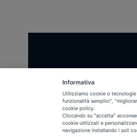
Home
Notizie
Informativa
Rubriche
Utilizziamo cookie o tecnologie s
funzionalità semplici", "miglior
Chi siamo
cookie policy.
Come abbonarsi
Cliccando su "accetta" acconsent
Contatti
cookie utilizzati e personalizza
navigazione installando i soli co