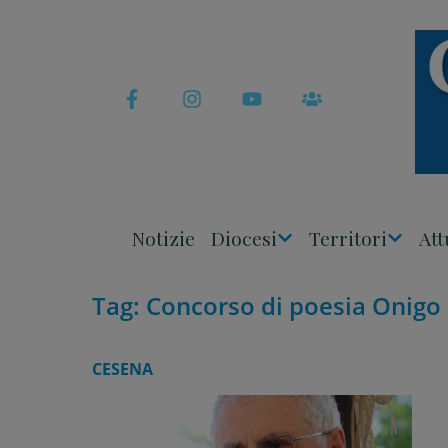
Skip
to
content
Notizie
Diocesi
Territori
Att
Apri
Apri
Menu
Menu
Tag:
Concorso di poesia Onigo
CESENA