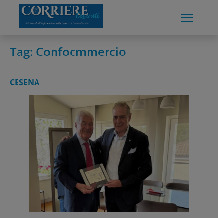
Skip
to
content
Tag:
Confocmmercio
CESENA