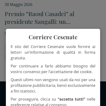
30 Maggio 2026
Premio “Raoul Casadei” al
presidente Sangalli: un
riconoscimento al sostegno di
di
Red.
cultura e turismo
Corriere Cesenate
Il sito del Corriere Cesenate vuole fornire ai
augusto patrignani
Carlo Sangalli
lettori un’informazione di qualità in forma
Confocmmercio
Raoul Casadei
Romagna
gratuita.
Per continuare a farlo abbiamo bisogno del
vostro consenso per l’accettazione dei cookie.
Questi ultimi non vengono usati da noi per una
profilazione pubblicitaria, bensì esclusivamente
a fini statistici.
Copyright 2026 ©Corriere Cesenate
Per proseguire, clicca su
“accetta tutti”
nelle
preferenze relative al consenso.