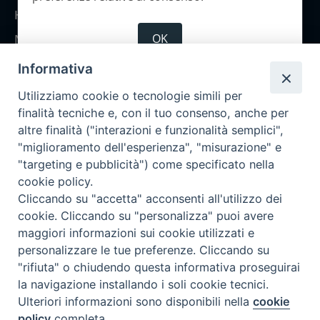
Home
OK
Notizie
Rubriche
Informativa
Chi siamo
Utilizziamo cookie o tecnologie simili per
Come abbonarsi
finalità tecniche e, con il tuo consenso, anche per
altre finalità ("interazioni e funzionalità semplici",
Contatti
"miglioramento dell'esperienza", "misurazione" e
"targeting e pubblicità") come specificato nella
cookie policy.
Cliccando su "accetta" acconsenti all'utilizzo dei
cookie. Cliccando su "personalizza" puoi avere
maggiori informazioni sui cookie utilizzati e
personalizzare le tue preferenze. Cliccando su
"rifiuta" o chiudendo questa informativa proseguirai
la navigazione installando i soli cookie tecnici.
Ulteriori informazioni sono disponibili nella
cookie
policy
completa.