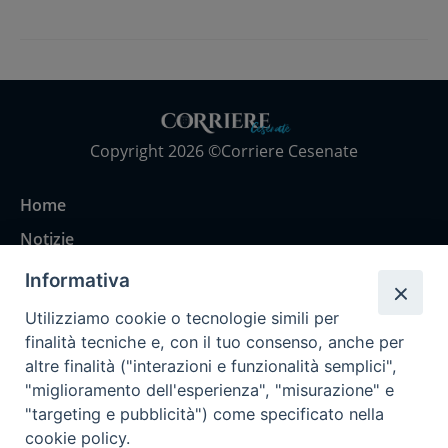
Copyright 2026 ©Corriere Cesenate
Home
Notizie
Rubriche
Informativa
Chi siamo
Utilizziamo cookie o tecnologie simili per
Come abbonarsi
finalità tecniche e, con il tuo consenso, anche per
altre finalità ("interazioni e funzionalità semplici",
Contatti
"miglioramento dell'esperienza", "misurazione" e
"targeting e pubblicità") come specificato nella
cookie policy.