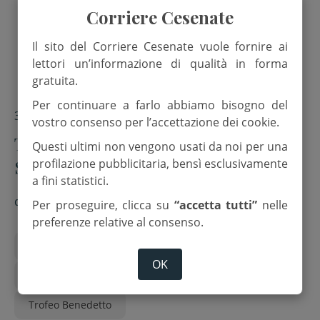
Corriere Cesenate
Il sito del Corriere Cesenate vuole fornire ai
lettori un’informazione di qualità in forma
gratuita.
Per continuare a farlo abbiamo bisogno del
3 Luglio 2025
vostro consenso per l’accettazione dei cookie.
Trofeo Benedetto, le battute finali.
Questi ultimi non vengono usati da noi per una
Santo Stefano vince il torneo di
profilazione pubblicitaria, bensì esclusivamente
a fini statistici.
basket
di
Red.
Per proseguire, clicca su
“accetta tutti”
nelle
preferenze relative al consenso.
Azione Cattolica Cesena-Sarsina
OK
Csi Comitato di Cesena
Pastorale giovanile
Trofeo Benedetto