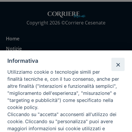
Copyright 2026 ©Corriere Cesenate
Home
Notizie
Rubriche
Informativa
Chi siamo
Utilizziamo cookie o tecnologie simili per
Come abbonarsi
finalità tecniche e, con il tuo consenso, anche per
altre finalità ("interazioni e funzionalità semplici",
Contatti
"miglioramento dell'esperienza", "misurazione" e
"targeting e pubblicità") come specificato nella
cookie policy.
Cliccando su "accetta" acconsenti all'utilizzo dei
cookie. Cliccando su "personalizza" puoi avere
maggiori informazioni sui cookie utilizzati e