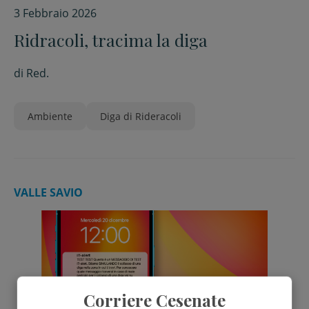
3 Febbraio 2026
Ridracoli, tracima la diga
di
Red.
Ambiente
Diga di Rideracoli
VALLE SAVIO
Corriere Cesenate