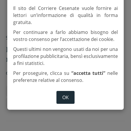
Il sito del Corriere Cesenate vuole fornire ai
lettori un’informazione di qualità in forma
gratuita.
Per continuare a farlo abbiamo bisogno del
9 Dicembre 2024
vostro consenso per l’accettazione dei cookie.
IT-alert: simulazione l’11 dicembre
Questi ultimi non vengono usati da noi per una
profilazione pubblicitaria, bensì esclusivamente
nella Vallata del Savio
a fini statistici.
di
Red.
Per proseguire, clicca su
“accetta tutti”
nelle
preferenze relative al consenso.
Diga di Rideracoli
Protezione civile
OK
simulazione IT-alert