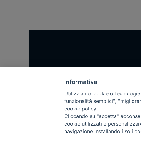
Home
Notizie
Informativa
Rubriche
Utilizziamo cookie o tecnologie s
Chi siamo
funzionalità semplici", "miglior
cookie policy.
Come abbonarsi
Cliccando su "accetta" acconsent
Contatti
cookie utilizzati e personalizza
navigazione installando i soli co