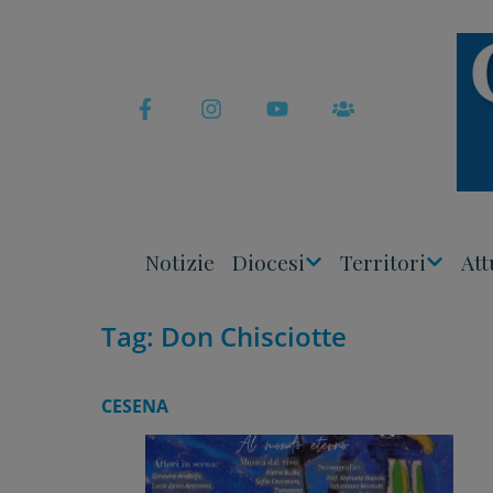
Skip
to
content
Notizie
Diocesi
Territori
Att
Apri
Apri
Menu
Menu
Tag:
Don Chisciotte
CESENA