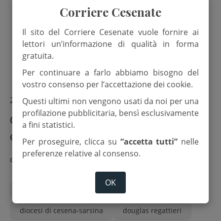
Corriere Cesenate
Il sito del Corriere Cesenate vuole fornire ai
lettori un’informazione di qualità in forma
gratuita.
Per continuare a farlo abbiamo bisogno del
vostro consenso per l’accettazione dei cookie.
27 Dicembre 2024
Questi ultimi non vengono usati da noi per una
profilazione pubblicitaria, bensì esclusivamente
Caro vescovo Douglas, il grazie
a fini statistici.
dell’Apg23
Per proseguire, clicca su
“accetta tutti”
nelle
preferenze relative al consenso.
di
Red.
OK
comunità papa giovanni xxiii
diocesi di cesena-sarsina
douglas regattieri