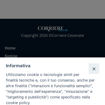
Copyright 2026 ©Corriere Cesenate
Home
Notizie
Rubriche
Informativa
Chi siamo
Utilizziamo cookie o tecnologie simili per
Come abbonarsi
finalità tecniche e, con il tuo consenso, anche per
altre finalità ("interazioni e funzionalità semplici",
Contatti
"miglioramento dell'esperienza", "misurazione" e
"targeting e pubblicità") come specificato nella
cookie policy.